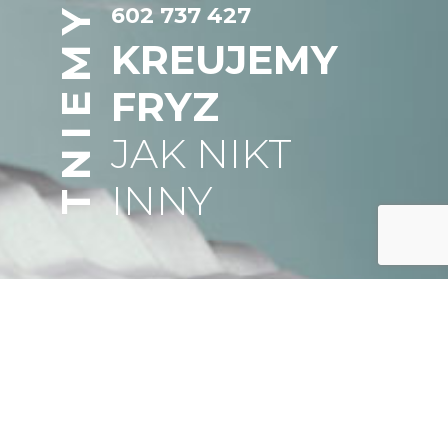
TNIEMY
602 737 427
KREUJEMY
FRYZ
JAK NIKT
INNY
O MNIE